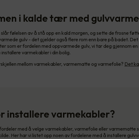
men i kalde tær med gulvvarme
 slår følelsen av å stå opp en kald morgen, og sette de frosne føt
varmede gulv - det gjelder også flere rom enn bare på badet. Det 
ter som er fordelen med oppvarmede gulv, vi tar deg gjennom en 
installere varmekabler i din bolig.
orskjellen mellom varmekabler, varmematte og varmefolie?
Det ka
r installere varmekabler?
fordeler med å velge varmekabler, varmefolie eller varmematte
de. Her har vi listet opp noen av fordelene med å installere gulvv