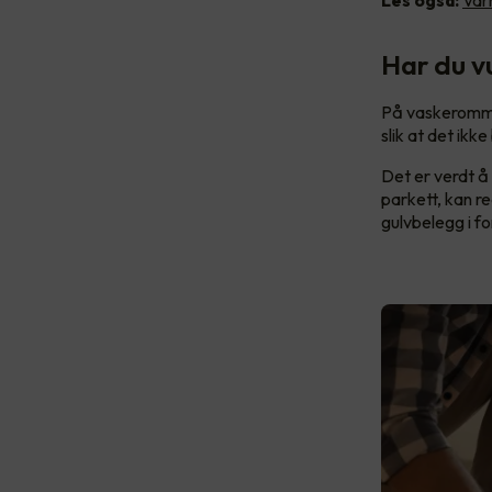
Har du v
På vaskerommet
slik at det ikke
Det er verdt å
parkett, kan re
gulvbelegg i fo