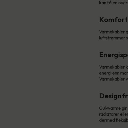
kan få en overs
Komfort
Varmekabler gi
luftstrømmer s
Energisp
Varmekabler ka
energi enn man
Varmekabler va
Designfri
Gulvvarme gir d
radiatorer elle
dermed fleksibil