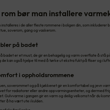
ke rom bør man installere varme
nstalleres i de aller fleste rommene i boligen din, som inkluderer 
 stue, soverom, gang og vaskerom.
bler på badet
 badet er et must, de gir en behagelig og varm overflate å stå på
g de kan også hjelpe til med å tørke ut ekstra fukt på fliser og i luft
omfort i oppholdsrommene
tuen, soverommet og på kjøkkenet gir en komfortabel og jevn va
vet for radiatorer eller andre oppvarmingsenheter, og dermed frigj
et. Gulvvarme i gangen gir en varm og deilig velkomst når du k
tter å ha vært ute i kulden.
mefolie fra Cenika