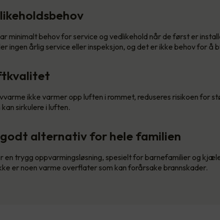
likeholdsbehov
 minimalt behov for service og vedlikehold når de først er installer
er ingen årlig service eller inspeksjon, og det er ikke behov for å b
ftkvalitet
lvvarme ikke varmer opp luften i rommet, reduseres risikoen for s
kan sirkulere i luften.
godt alternativ for hele familien
 en trygg oppvarmingsløsning, spesielt for barnefamilier og kjæl
kke er noen varme overflater som kan forårsake brannskader.