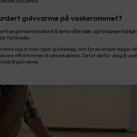
urdert gulvvarme på vaskerommet?
 kan gulvvarme bidra til å tørke våte klær, og fordampe fuktighe
 blir fuktskader.
 merke seg at noen typer gulvbelegg, som for eksempel tepper ell
dusere effektiviteten til varmekablene. Det er derfor viktig å vurd
rhold til gulvvarme.