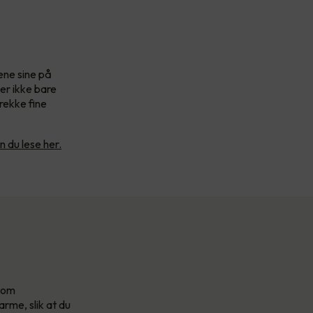
tene sine på
er ikke bare
rekke fine
n du lese her.
 som
arme, slik at du