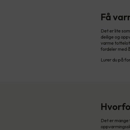
Få var
Det er lite som
deilige og opp
varme tottelot
fordeler med å 
Lurer du på f
Hvorfo
Det er mange 
oppvarmingsskil