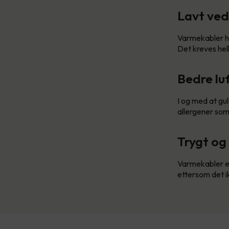
Lavt ved
Varmekabler har
Det kreves hell
Bedre lu
I og med at gu
allergener som 
Trygt og 
Varmekabler er
ettersom det i