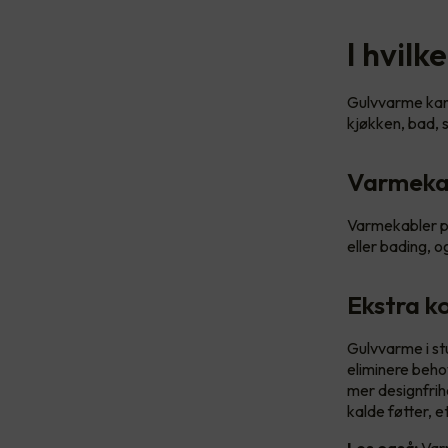
I hvil
Gulvvarme kan i
kjøkken, bad,
Varmeka
Varmekabler på
eller bading, o
Ekstra k
Gulvvarme i s
eliminere beho
mer designfrih
kalde føtter, e
Les også:
Var