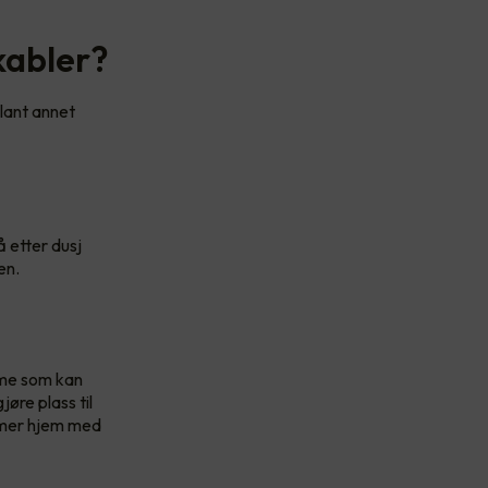
kabler?
blant annet
 etter dusj
en.
rme som kan
øre plass til
ommer hjem med