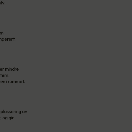
lv.
en
emperert.
er mindre
stem.
ten i rommet.
 plassering av
, og gir