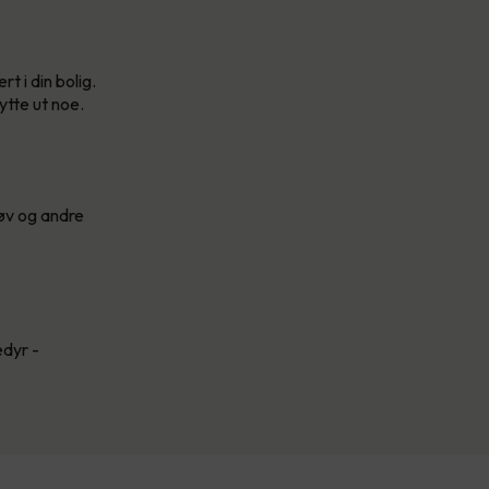
t i din bolig.
ytte ut noe.
tøv og andre
edyr -