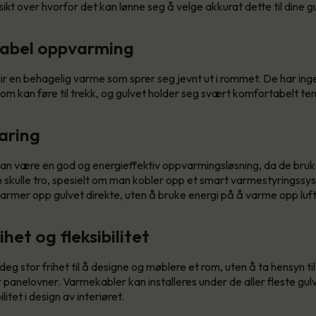
ikt over hvorfor det kan lønne seg å velge akkurat dette til dine gu
abel oppvarming
r en behagelig varme som sprer seg jevnt ut i rommet. De har ing
om kan føre til trekk, og gulvet holder seg svært komfortabelt t
aring
n være en god og energieffektiv oppvarmingsløsning, da de bruk
 skulle tro, spesielt om man kobler opp et smart varmestyringssy
rmer opp gulvet direkte, uten å bruke energi på å varme opp luf
het og fleksibilitet
eg stor frihet til å designe og møblere et rom, uten å ta hensyn til
r panelovner. Varmekabler kan installeres under de aller fleste gulv
itet i design av interiøret.