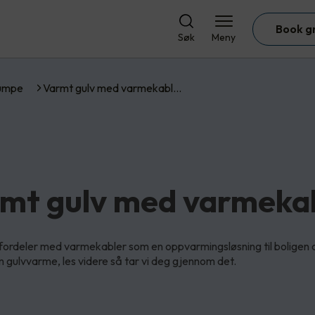
Book g
Søk
Meny
umpe
Varmt gulv med varmekabl…
mt gulv med varmeka
ordeler med varmekabler som en oppvarmingsløsning til boligen 
m gulvvarme, les videre så tar vi deg gjennom det.