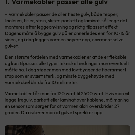
1. Varmekabler passer alle gulv
– Varmekabler passer de aller fleste gulv, både tepper,
linoleum, fliser, stein, skifer, parkett og laminat, så lenge det
monteres etter leggeanvisning og riktig tilpasset effekt.
Dagens måte å bygge gulv på er annerledes enn for 10-15 år
siden, og i dag legges varmen høyere opp, nærmere selve
gulvet.
Den største fordelen med varmekabler er at de er fleksible
og kan tilpasses alle typer tekniske hindringer man eventuelt
måtte ha. I dag støper man med lavtbyggende fiberarmert
støp som er svært sterk, og minste byggehøyde med
varmekabel blir da fra 10 millimeter.
Varmekabler får man fra 120 watt til 2600 watt. Hvis man vil
legge tregulv, parkett eller laminat over kablene, må man ha
en sensor som sørger for at varmen aldri overskrider 27
grader. Da risikerer man at gulvet sprekker opp.