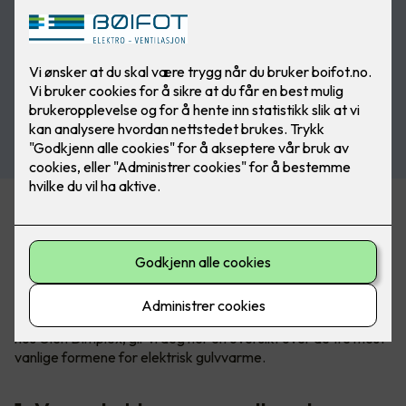
Varmekabler står fremdeles for 60% av salget av elektrisk
gulvvarme, men spesielt varmefolie blir stadig mer populært.
Om du skal velge det ene eller det andre avhenger av
underlag, hvilket gulv du skal legge over, plassering og
størrelse på rommet.
Sammen med Kim Due-Sørensen, produktsjef for gulvvarme
hos Glen Dimplex, gir vi deg her en oversikt over de tre mest
vanlige formene for elektrisk gulvvarme.