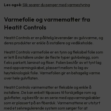
Les også:
Slik sparer du penger med varmestyring
Varmefolie og varmematter fra
Heatit Controls
Heatit Controls er en pålitelig leverandør av gulvvarme, og
deres produkter er enkle å installere og vedlikeholde.
Heatit Controls varmefolie er en tynn og fleksibel folie som
er lett å installere under de fleste typer gulvbelegg, som
f.eks parkett, laminat og fliser. Folien består av et tynt lag
med oppvarmingskabel, plassert mellom to lag av
høyteknologisk folie. Varmefolien gir en behagelig varme
over hele gulvflaten.
Heatit Controls varmematter er fleksible og enkle å
installere. De kan enkelt tilpasses til forskjellige rom og
gulvflater, og består av en serie med oppvarmingskabler
som er plassert på en fiberduk. Varmemattene er utstyrt
med et selvregulerende system som sørger for at