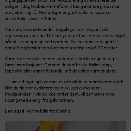
utgangspunktet skapt for rehabilitering av eksisterende
boliger. I dag brukes varmefolie i stadig økende grad i nye
prosjekter også. Nye boliger er godt isolerte, og da er
varmefolie svært effektivt.
Varmefolie direkte under tregulv gir rask respons på
regulering av varme. Det betyr at du fort merker en forskjell
når du skrur opp og ned varmen. Folien egner seg godt til
parkett og laminat med varmebegrensning på 27 grader.
Varmefolie er den eneste varianten som kun egner seg til
tørre installasjoner. Dersom du skal bruke flislim, støp,
teppelim eller annet flytende, må du velge varmekabler.
– Uansett type gulvvarme, er det viktig at man isolerer godt.
Når du fjerner eksisterende gulv, kan du ha noen
trekkpunkter. Hvis du ikke tetter dem, vil det kreve mye
sløsing med energi fra gulvvarmen.
Les også:
Varmefolie fra Cenika