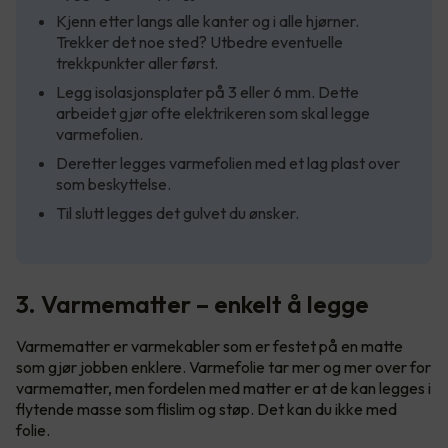
Kjenn etter langs alle kanter og i alle hjørner.
Trekker det noe sted? Utbedre eventuelle
trekkpunkter aller først.
Legg isolasjonsplater på 3 eller 6 mm. Dette
arbeidet gjør ofte elektrikeren som skal legge
varmefolien.
Deretter legges varmefolien med et lag plast over
som beskyttelse.
Til slutt legges det gulvet du ønsker.
3. Varmematter – enkelt å legge
Varmematter er varmekabler som er festet på en matte
som gjør jobben enklere. Varmefolie tar mer og mer over for
varmematter, men fordelen med matter er at de kan legges i
flytende masse som flislim og støp. Det kan du ikke med
folie.