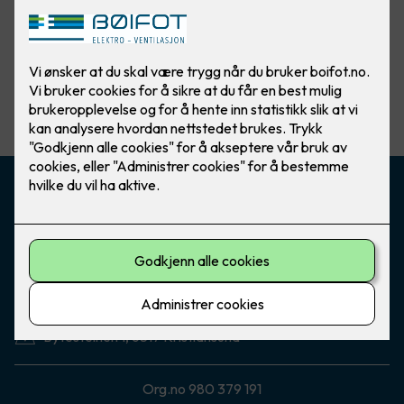
Vis flere
filtre
Kontakt oss
71 40 40 50
boifot@boifot.no
Besøksadresse
Bytesteinen 1, 6517 Kristiansund
Org.no 980 379 191