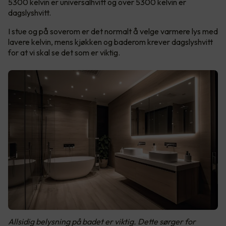
5300 kelvin er universalhvitt og over 5300 kelvin er
dagslyshvitt.
I stue og på soverom er det normalt å velge varmere lys med
lavere kelvin, mens kjøkken og baderom krever dagslyshvitt
for at vi skal se det som er viktig.
Allsidig belysning på badet er viktig. Dette sørger for