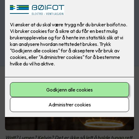
Watt? Lumen? Kelvin? Det er ikke så lett å holde tunga rett