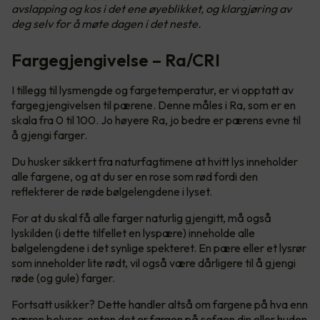
avslapping og kos i det ene øyeblikket, og klargjøring av
deg selv for å møte dagen i det neste.
Fargegjengivelse – Ra/CRI
I tillegg til lysmengde og fargetemperatur, er vi opptatt av
fargegjengivelsen til pærene. Denne måles i Ra, som er en
skala fra 0 til 100. Jo høyere Ra, jo bedre er pærens evne til
å gjengi farger.
Du husker sikkert fra naturfagtimene at hvitt lys inneholder
alle fargene, og at du ser en rose som rød fordi den
reflekterer de røde bølgelengdene i lyset.
For at du skal få alle farger naturlig gjengitt, må også
lyskilden (i dette tilfellet en lyspære) inneholde alle
bølgelengdene i det synlige spekteret. En pære eller et lysrør
som inneholder lite rødt, vil også være dårligere til å gjengi
røde (og gule) farger.
Fortsatt usikker? Dette handler altså om fargene på hva enn
pæren belyser, enten det er fargen på sofaen din eller huden