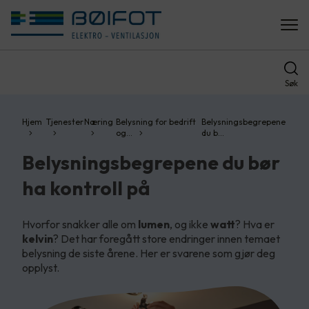
Søk
Hjem
Tjenester
Næring
Belysning for bedrift
Belysningsbegrepene
og…
du b…
Belysningsbegrepene du bør
ha kontroll på
Hvorfor snakker alle om
lumen
, og ikke
watt
? Hva er
kelvin
? Det har foregått store endringer innen temaet
belysning de siste årene. Her er svarene som gjør deg
opplyst.