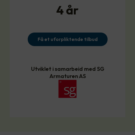
4
år
Få et uforpliktende tilbud
Utviklet i samarbeid med SG
Armaturen AS