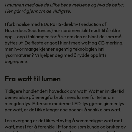
i munnen med alle de ulike benevnelsene og hva de betyr.
Her går vi gjennom de viktigste.
I forbindelse med EUs RoHS-direktiv (Reduction of
Hazardous Substances) har nordmenn blitt nødt til å kikke
opp – opp i taklampen for å se om den er blant de som må
byttes ut. De fleste er godt kjent med watt og CE-merking,
men hvor mange kjenner egentlig teknologien inni
lysarmaturen? Vi hjelper deg med å rydde opp litt i
begrepene.
Fra watt til lumen
Tidligere handlet det i hovedsak om watt. Watt er imidlertid
benevnelse på energiforbruk, mens lumen forteller om
mengden lys. Ettersom moderne LED-lys gjerne gir mer lys
per watt, er det ikke lenger noe poeng i å snakke om watt.
I en overgang er det likevel nyttig å sammenligne watt mot
watt, mest for å forenkle litt for deg som kunde og bruker av