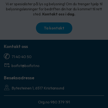
Vi er spesialister på lys og belysning! Om du trenger hjelp til
belysningsløsninger for bedriften din har du kommet til rett
sted.
Kontakt oss i dag.
Ta kontakt
Kontakt oss
71 40 40 50
boifot@boifot.no
Besøksadresse
Bytesteinen 1, 6517 Kristiansund
Org.no 980 379 191